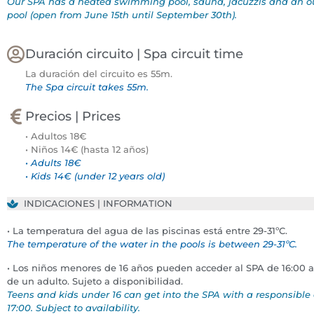
Our SPA has a
heated swimming
pool, sauna, jacuzzis and an o
pool (open from June 15th until September 30th).
Duración circuito | Spa circuit time
La duración del circuito es 55m.
The Spa circuit takes 55m.
Precios | Prices
• Adultos 18€
• Niños 14€ (hasta 12 años)
• Adults 18€
• Kids 14€ (under 12 years old)
INDICACIONES | INFORMATION
• La temperatura del agua de las piscinas está entre 29-31ºC.
The temperature of the water in the pools is between 29-31ºC.
• Los niños menores de 16 años pueden acceder al SPA de 16:00 
de un adulto. Sujeto a disponibilidad.
Teens and kids under 16 can get into the SPA with a responsible 
17:00. Subject to availability.